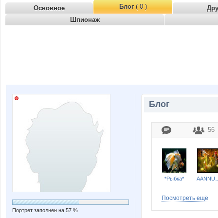
Блог
( 0 )
Основное
Др
Шпионаж
Блог
56
*Рыбка*
AANN
Посмотреть ещё
Портрет заполнен на 57 %