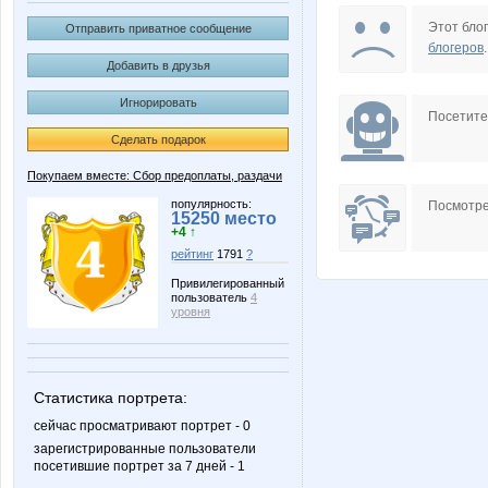
DOSA
Dream8
Этот блог
Отправить приватное сообщение
блогеров
.
Добавить в друзья
Игнорировать
Ladyfirst
Lenuik
Посетит
Сделать подарок
Покупаем вместе: Сбор предоплаты, раздачи
Ocelot
Rovich
популярность:
Посмотре
15250 место
+4 ↑
рейтинг
1791
?
Привилегированный
пользователь
4
annyne
elen76
уровня
Статистика портрета:
la-Belle
lexsa0
сейчас просматривают портрет - 0
зарегистрированные пользователи
посетившие портрет за 7 дней - 1