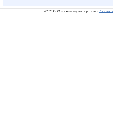
vfhfxtd
бэста
© 2026 ООО «Сеть городских порталов» ·
Реклама н
Ботаник-НН
ДЖИНС
Натуральное мыло
НАТИК
Зеброчка
Зиминк